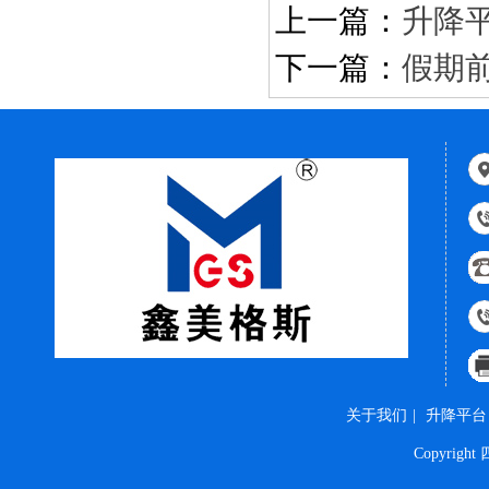
上一篇：
升降
下一篇：
假期
关于我们
|
升降平台
Copyri