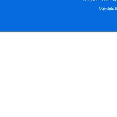
Copyri