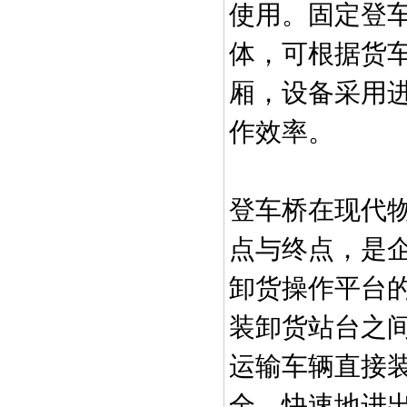
使用。固定登
体，可根据货
厢，设备采用
作效率。
登车桥在现代
点与终点，是
卸货操作平台
装卸货站台之
运输车辆直接
全、快速地进