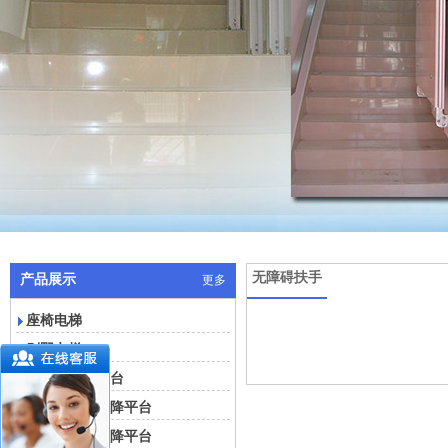
无障碍扶手
产品展示
更多
座椅电梯
别墅电梯
残疾人升降平台
垂直无障碍升降平台
斜挂无障碍升降平台