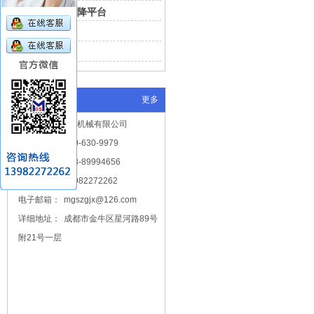
车载无障碍升降平台
家用升降平台
无障碍扶手
传菜电梯
高空作业平台
联系我们
更多
四川美格斯重工机械有限公司
免费热线：
400-630-9979
固定电话：
028-89994656
手机号码：
13982272262
电子邮箱：
mgszgjx@126.com
详细地址：
成都市金牛区星河路89号
附21号一层