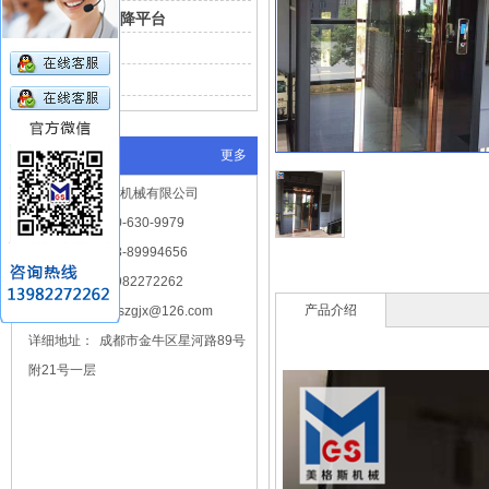
车载无障碍升降平台
家用升降平台
无障碍扶手
传菜电梯
高空作业平台
联系我们
更多
四川美格斯重工机械有限公司
免费热线：
400-630-9979
固定电话：
028-89994656
手机号码：
13982272262
产品介绍
电子邮箱：
mgszgjx@126.com
详细地址：
成都市金牛区星河路89号
附21号一层