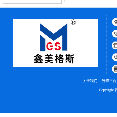
关于我们
|
升降平台
Copyri