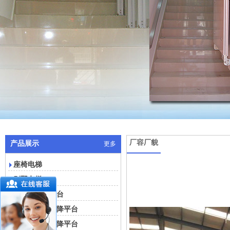
厂容厂貌
产品展示
更多
座椅电梯
别墅电梯
残疾人升降平台
垂直无障碍升降平台
斜挂无障碍升降平台